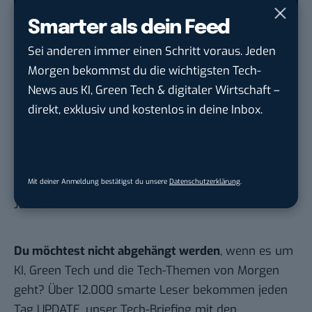
Smarter als dein Feed
Auch interessant:
Homescreen! Ein Blick auf das Smartphone von
Sei anderen immer einen Schritt voraus. Jeden
Niklas Tauch
Morgen bekommst du die wichtigsten Tech-
News aus KI, Green Tech & digitaler Wirtschaft –
Homescreen! Ein Blick auf das Smartphone von
direkt, exklusiv und kostenlos in deine Inbox.
Martin Zielinski
Homescreen! Ein Blick auf das Smartphone von
Claas Voigt
Mit deiner Anmeldung bestätigst du unsere
Datenschutzerklärung
.
Homescreen! Ein Blick auf das Smartphone von
Jannis Johannmeier
Du möchtest nicht abgehängt werden
, wenn es um
KI, Green Tech und die Tech-Themen von Morgen
geht? Über 12.000 smarte Leser bekommen jeden
Tag UPDATE, unser Tech-Briefing mit den