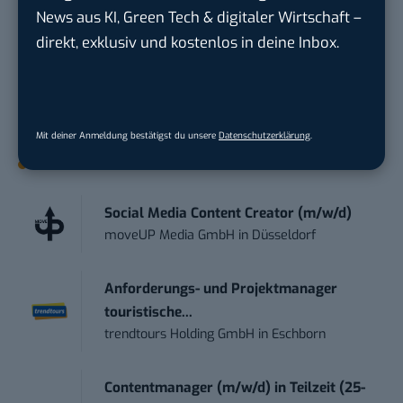
geht? Über 12.000 smarte Leser bekommen jeden
News aus KI, Green Tech & digitaler Wirtschaft –
Tag UPDATE, unser Tech-Briefing mit den
direkt, exklusiv und kostenlos in deine Inbox.
wichtigsten News des Tages – und sichern sich
damit ihren Vorsprung.
Hier kannst du dich
kostenlos anmelden.
Mit deiner Anmeldung bestätigst du unsere
Datenschutzerklärung
.
STELLENANZEIGEN
Social Media Content Creator (m/w/d)
moveUP Media GmbH
in
Düsseldorf
Anforderungs- und Projektmanager
touristische...
trendtours Holding GmbH
in
Eschborn
Contentmanager (m/w/d) in Teilzeit (25-