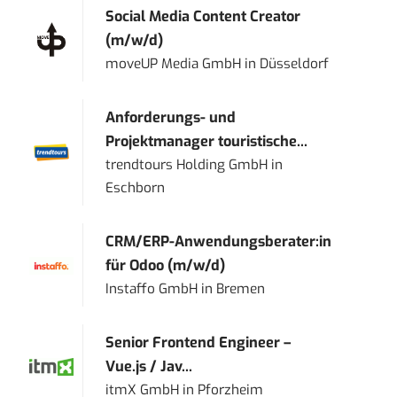
Social Media Content Creator
(m/w/d)
moveUP Media GmbH
in
Düsseldorf
Anforderungs- und
Projektmanager touristische...
trendtours Holding GmbH
in
Eschborn
CRM/ERP-Anwendungsberater:in
für Odoo (m/w/d)
Instaffo GmbH
in
Bremen
Senior Frontend Engineer –
Vue.js / Jav...
itmX GmbH
in
Pforzheim