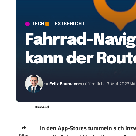
TECH
TESTBERICHT
Fahrrad-Navig
kann der Rout
von
Felix Baumann
Veröffentlicht: 7. Mai 2023
Akt
OsmAnd
In den App-Stores tummeln sich inz