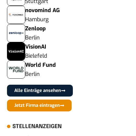
Stuttgart
novomind AG
Hamburg
Zenloop
Berlin
VisionAI
Bielefeld
World Fund
Berlin
Alle Einträge ansehen
Jetzt Firma eintragen
STELLENANZEIGEN