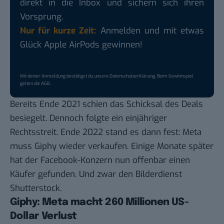
direkt in die Inbox und sichern sich ihren
Vorsprung.
Nur für kurze Zeit:
Anmelden und mit etwas
Glück Apple AirPods gewinnen!
Mit deiner Anmeldung bestätigst du unsere
Datenschutzerklärung
. Beim Gewinnspiel
gelten die
AGB
.
Bereits Ende 2021 schien das Schicksal des Deals
besiegelt. Dennoch folgte ein einjähriger
Rechtsstreit. Ende 2022 stand es dann fest:
Meta
muss Giphy wieder verkaufen
. Einige Monate später
hat der Facebook-Konzern nun offenbar einen
Käufer gefunden. Und zwar den Bilderdienst
Shutterstock.
Giphy: Meta macht 260 Millionen US-
Dollar Verlust