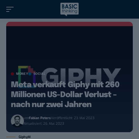
MONEY
SOCIAL
Meta verkauft Giphy mit 260
Millionen US-Dollar Verlust –
nach nur zwei Jahren
von
Fabian Peters
Veröffentlicht: 23. Mai 2023
Aktualisiert: 26. Mai 2023
GiphyM