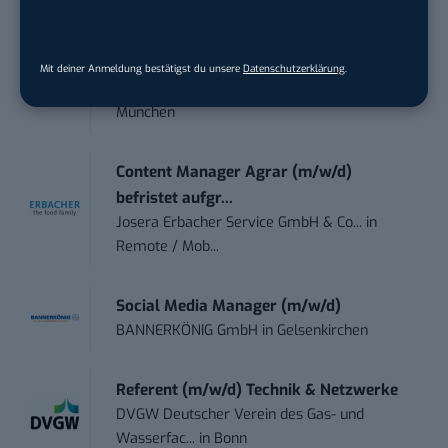
Heilbronn, F...
Endpoint Security Engineer – OT (f/m/x)
Mit deiner Anmeldung bestätigst du unsere
Datenschutzerklärung
.
ZEISS
in
Oberkochen (Baden-Württemberg),
München
Content Manager Agrar (m/w/d)
befristet aufgr...
Josera Erbacher Service GmbH & Co...
in
Remote / Mob...
Social Media Manager (m/w/d)
BANNERKÖNIG GmbH
in
Gelsenkirchen
Referent (m/w/d) Technik & Netzwerke
DVGW Deutscher Verein des Gas- und
Wasserfac...
in
Bonn