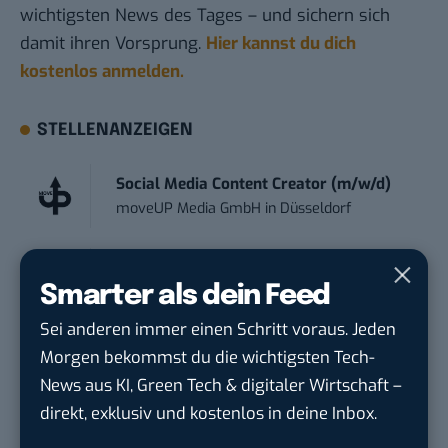
wichtigsten News des Tages – und sichern sich
damit ihren Vorsprung.
Hier kannst du dich
kostenlos anmelden.
STELLENANZEIGEN
Social Media Content Creator (m/w/d)
moveUP Media GmbH
in
Düsseldorf
Anforderungs- und Projektmanager
Smarter als dein Feed
touristische...
trendtours Holding GmbH
in
Eschborn
Sei anderen immer einen Schritt voraus. Jeden
Morgen bekommst du die wichtigsten Tech-
Sales-Manager (m/w/d) Online-
News aus KI, Green Tech & digitaler Wirtschaft –
Marketing
direkt, exklusiv und kostenlos in deine Inbox.
.wtv Württemberger Medien GmbH & ...
in