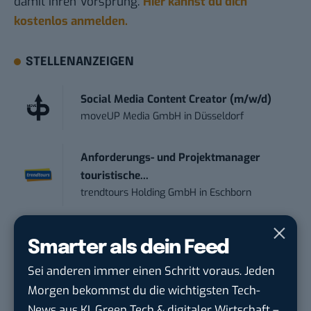
damit ihren Vorsprung.
Hier kannst du dich
kostenlos anmelden.
STELLENANZEIGEN
Social Media Content Creator (m/w/d)
moveUP Media GmbH
in
Düsseldorf
Anforderungs- und Projektmanager
touristische...
trendtours Holding GmbH
in
Eschborn
Social Media Consultant & Account Lead
Smarter als dein Feed
(m...
Social DNA GmbH
in
Frankfurt am Main,
Sei anderen immer einen Schritt voraus. Jeden
Frankfurt am Main
Morgen bekommst du die wichtigsten Tech-
News aus KI, Green Tech & digitaler Wirtschaft –