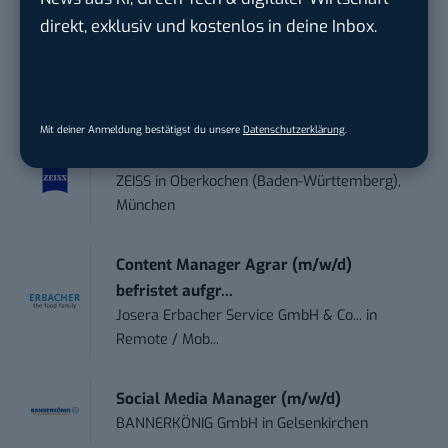
Sales-Manager (m/w/d) Online-
direkt, exklusiv und kostenlos in deine Inbox.
Marketing
.wtv Württemberger Medien GmbH & ...
in
Heilbronn, F...
Mit deiner Anmeldung bestätigst du unsere
Datenschutzerklärung
.
Endpoint Security Engineer – OT (f/m/x)
ZEISS
in
Oberkochen (Baden-Württemberg),
München
Content Manager Agrar (m/w/d)
befristet aufgr...
Josera Erbacher Service GmbH & Co...
in
Remote / Mob...
Social Media Manager (m/w/d)
BANNERKÖNIG GmbH
in
Gelsenkirchen