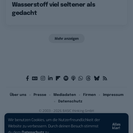
Wasserstoff viel seltener als
gedacht
Mehr anzeigen
Über uns
Presse
Mediadaten
Firmen
Impressum
Datenschutz
© 2003 - 2026 BASIC thinking GmbH
Wir benutzen Cookies, um die Nutzerfreundlichkeit der
Alles
iPhone 17 Pro sichern:
Für 1 € +
Website zu verbessern. Durch deinen Besuch stimmst
klar!
200 € Hardware-Bonus!
du dem
Datenschutz
zu.