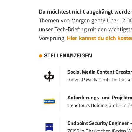
Du möchtest nicht abgehängt werde
Themen von Morgen geht? Über 12.0
unser Tech-Briefing mit den wichtigst
Vorsprung.
Hier kannst du dich kost
STELLENANZEIGEN
Social Media Content Creato
moveUP Media GmbH
in
Düsse
Anforderungs- und Projektma
trendtours Holding GmbH
in
E
Endpoint Security Engineer 
ZEISS
in
Oberkochen (Baden-W