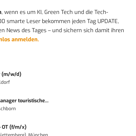
n
, wenn es um KI, Green Tech und die Tech-
00 smarte Leser bekommen jeden Tag UPDATE,
en News des Tages – und sichern sich damit ihren
enlos anmelden.
r (m/w/d)
ldorf
nager touristische...
schborn
– OT (f/m/x)
ürttemberg), München