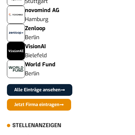
Stuttgart
novomind AG
Hamburg
Zenloop
Berlin
VisionAI
Bielefeld
World Fund
Berlin
Alle Einträge ansehen
Jetzt Firma eintragen
STELLENANZEIGEN