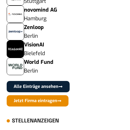
Stuttgart
novomind AG
Hamburg
Zenloop
Berlin
VisionAI
Bielefeld
World Fund
Berlin
Alle Einträge ansehen
Jetzt Firma eintragen
STELLENANZEIGEN