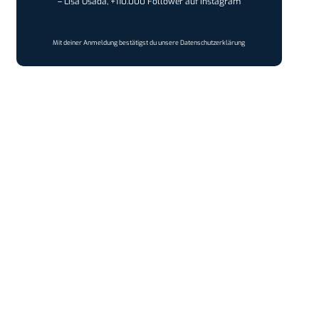
– Lisa Osada, +110.000 Follower auf Instagram
Mit deiner Anmeldung bestätigst du unsere
Datenschutzerklärung