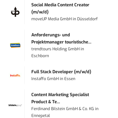
Social Media Content Creator
(m/w/d)
moveUP Media GmbH
in
Düsseldorf
Anforderungs- und
Projektmanager touristische...
trendtours Holding GmbH
in
Eschborn
Full Stack Developer (m/w/d)
Instaffo GmbH
in
Essen
Content Marketing Specialist
Product & Te...
Ferdinand Bilstein GmbH & Co. KG
in
Ennepetal