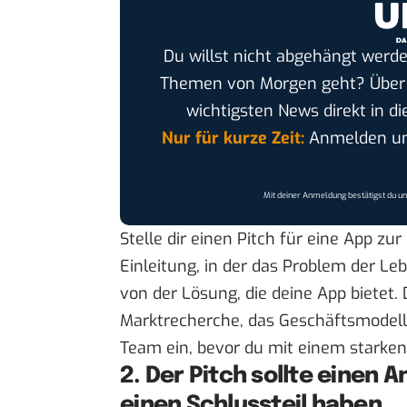
Du willst nicht abgehängt werde
Themen von Morgen geht? Übe
wichtigsten News direkt in di
Nur für kurze Zeit:
Anmelden und
Mit deiner Anmeldung bestätigst du u
Stelle dir einen Pitch für eine App zu
Einleitung, in der das Problem der Le
von der Lösung, die deine App bietet.
Marktrecherche, das Geschäftsmodell
Team ein, bevor du mit einem starke
2. Der Pitch sollte einen A
einen Schlussteil haben