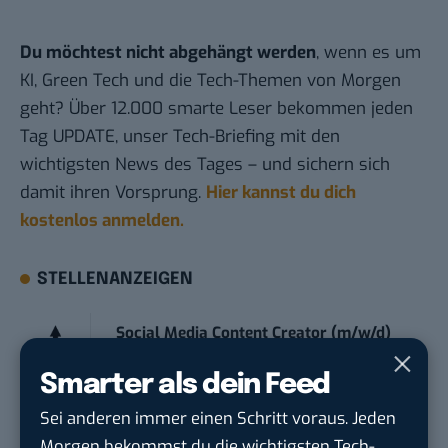
Du möchtest nicht abgehängt werden
, wenn es um
KI, Green Tech und die Tech-Themen von Morgen
geht? Über 12.000 smarte Leser bekommen jeden
Tag UPDATE, unser Tech-Briefing mit den
wichtigsten News des Tages – und sichern sich
damit ihren Vorsprung.
Hier kannst du dich
kostenlos anmelden.
STELLENANZEIGEN
Social Media Content Creator (m/w/d)
moveUP Media GmbH
in
Düsseldorf
Smarter als dein Feed
Anforderungs- und Projektmanager
Sei anderen immer einen Schritt voraus. Jeden
touristische...
Morgen bekommst du die wichtigsten Tech-