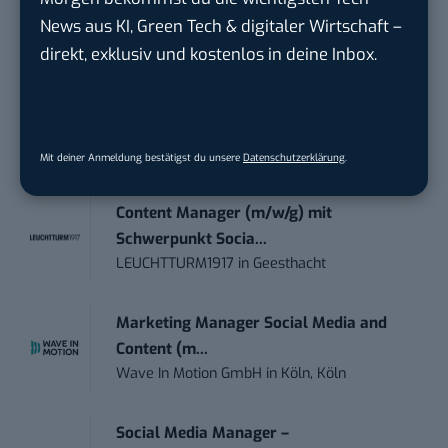
trendtours Holding GmbH
in
Eschborn
News aus KI, Green Tech & digitaler Wirtschaft –
direkt, exklusiv und kostenlos in deine Inbox.
Teamleiter (m/w/d) Customer
Engagement / Soci...
BBBank eG
in
Berlin, Frankfurt am Main,
Karlsruhe
Mit deiner Anmeldung bestätigst du unsere
Datenschutzerklärung
.
Content Manager (m/w/g) mit
Schwerpunkt Socia...
LEUCHTTURM1917
in
Geesthacht
Marketing Manager Social Media and
Content (m...
Wave In Motion GmbH
in
Köln, Köln
Social Media Manager –