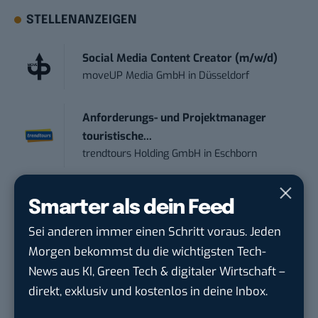
STELLENANZEIGEN
Social Media Content Creator (m/w/d)
moveUP Media GmbH
in
Düsseldorf
Anforderungs- und Projektmanager
touristische...
trendtours Holding GmbH
in
Eschborn
Social Media Manager (w/m/d)
Smarter als dein Feed
ENERVIE - Südwestfalen Energie und Wasser
Sei anderen immer einen Schritt voraus. Jeden
AG
in
Hagen
Morgen bekommst du die wichtigsten Tech-
News aus KI, Green Tech & digitaler Wirtschaft –
PR & Social Media Coordinator (m/w/d)
direkt, exklusiv und kostenlos in deine Inbox.
Tropical Island Holding GmbH
in
Königs
Wusterhausen