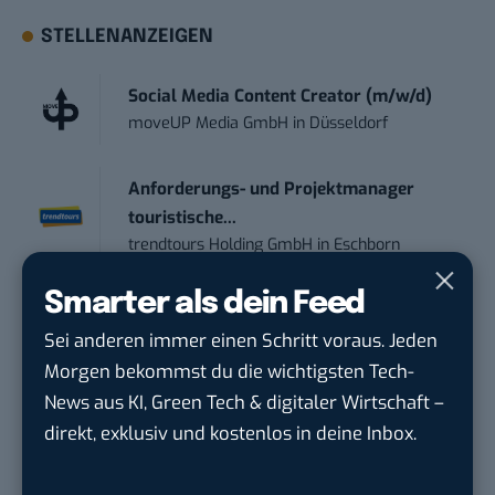
STELLENANZEIGEN
Social Media Content Creator (m/w/d)
moveUP Media GmbH
in
Düsseldorf
Anforderungs- und Projektmanager
touristische...
trendtours Holding GmbH
in
Eschborn
Smarter als dein Feed
Werkstudent (m/w/d) im Bereich
Webdesign &amp...
Sei anderen immer einen Schritt voraus. Jeden
ALFIX GmbH
in
Großschirma bei Freiberg
Morgen bekommst du die wichtigsten Tech-
News aus KI, Green Tech & digitaler Wirtschaft –
Mitarbeiter (m/w/d) Customer
direkt, exklusiv und kostenlos in deine Inbox.
Engagement / Soc...
BBBank eG
in
Berlin, Frankfurt am Main,