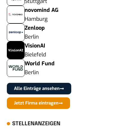
Stuttgart
novomind AG
Hamburg
Zenloop
Berlin
VisionAI
Bielefeld
World Fund
Berlin
Alle Einträge ansehen
Jetzt Firma eintragen
STELLENANZEIGEN