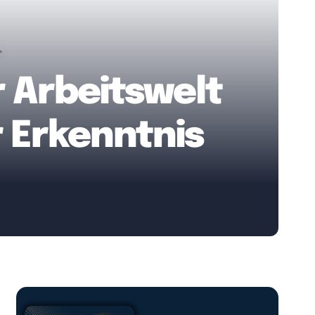
 Arbeitswelt
er Erkenntnis