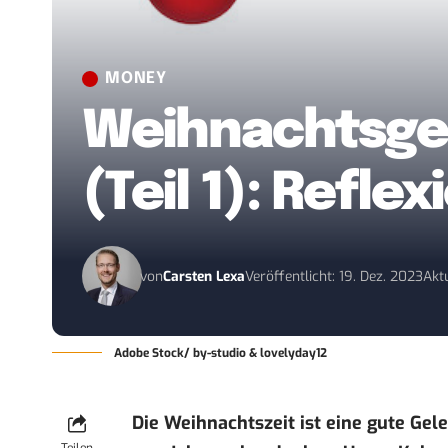
MONEY
Weihnachtsges
(Teil 1): Refle
von
Carsten Lexa
Veröffentlicht: 19. Dez. 2023
Aktu
Adobe Stock/ by-studio & lovelyday12
Die Weihnachtszeit ist eine gute Ge