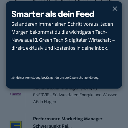
Social Media Content Creator (m/w/d)
moveUP Media GmbH
in
Düsseldorf
Smarter als dein Feed
Sei anderen immer einen Schritt voraus. Jeden
Anforderungs- und Projektmanager
Morgen bekommst du die wichtigsten Tech-
touristische...
News aus KI, Green Tech & digitaler Wirtschaft –
trendtours Holding GmbH
in
Eschborn
direkt, exklusiv und kostenlos in deine Inbox.
Digital Forensic Analyst (f/m/d)
ZEISS
in
Oberkochen (Baden-Württemberg),
München
Mit deiner Anmeldung bestätigst du unsere
Datenschutzerklärung
.
Social Media Manager (w/m/d)
ENERVIE - Südwestfalen Energie und Wasser
AG
in
Hagen
Performance Marketing Manager
Schwerpunkt Pai...