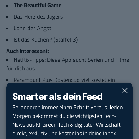
The Beautiful Game
Das Herz des Jägers
Lohn der Angst
Ist das Kuchen? (Staffel 3)
Auch interessant:
Netflix-Tipps: Diese App sucht Serien und Filme
für dich aus
Paramount Plus Kosten: So viel kostet ein
Paramount Plus-Abo im Jahr 2024
Smarter als dein Feed
Nasa Plus: Alle Informationen zum
Sei anderen immer einen Schritt voraus. Jeden
Streamingdienst im Überblick
Morgen bekommst du die wichtigsten Tech-
Netflix und Co.: Wie hoch sind eigentlich die
News aus KI, Green Tech & digitaler Wirtschaft –
CO2-Emissionen beim Streaming?
direkt, exklusiv und kostenlos in deine Inbox.