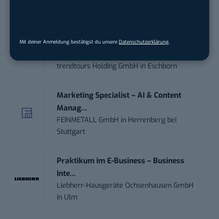
STELLENANZEIGEN
Anforderungs- und Projektmanager
Mit deiner Anmeldung bestätigst du unsere
Datenschutzerklärung
.
touristische...
trendtours Holding GmbH
in
Eschborn
Marketing Specialist – AI & Content
Manag...
FEINMETALL GmbH
in
Herrenberg bei
Stuttgart
Praktikum im E-Business – Business
Inte...
Liebherr-Hausgeräte Ochsenhausen GmbH
in
Ulm