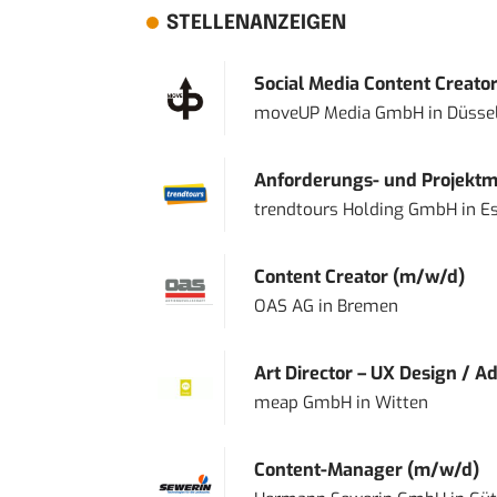
STELLENANZEIGEN
Social Media Content Creato
moveUP Media GmbH
in
Düsse
Anforderungs- und Projektma
trendtours Holding GmbH
in
E
Content Creator (m/w/d)
OAS AG
in
Bremen
Art Director – UX Design / Ad
meap GmbH
in
Witten
Content-Manager (m/w/d)