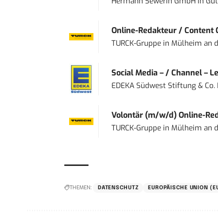
Hermann Sewerin GmbH
in
Güt
Online-Redakteur / Content C
TURCK-Gruppe
in
Mülheim an d
Social Media – / Channel – Lea
EDEKA Südwest Stiftung & Co.
Volontär (m/w/d) Online-Reda
TURCK-Gruppe
in
Mülheim an d
THEMEN:
DATENSCHUTZ
EUROPÄISCHE UNION (E