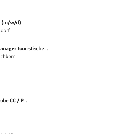
r (m/w/d)
ldorf
nager touristische...
schborn
obe CC / P...