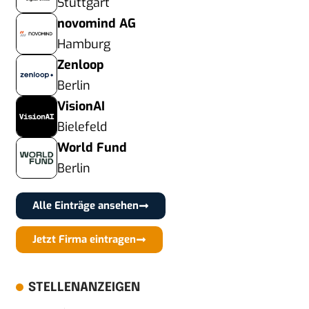
Stuttgart
novomind AG
Hamburg
Zenloop
Berlin
VisionAI
Bielefeld
World Fund
Berlin
Alle Einträge ansehen
Jetzt Firma eintragen
STELLENANZEIGEN