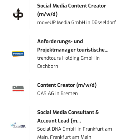
Social Media Content Creator
(m/w/d)
moveUP Media GmbH
in
Düsseldorf
Anforderungs- und
Projektmanager touristische...
trendtours Holding GmbH
in
Eschborn
Content Creator (m/w/d)
OAS AG
in
Bremen
Social Media Consultant &
Account Lead (m...
Social DNA GmbH
in
Frankfurt am
Main, Frankfurt am Main