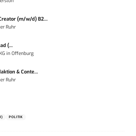
ersloh
reator (m/w/d) B2...
er Ruhr
d (...
 KG
in
Offenburg
ktion & Conte...
er Ruhr
U)
POLITIK