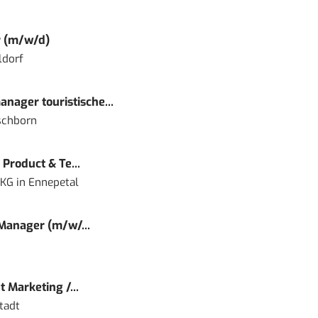
r (m/w/d)
ldorf
nager touristische...
schborn
Product & Te...
 KG
in
Ennepetal
 Manager (m/w/...
 Marketing /...
tadt