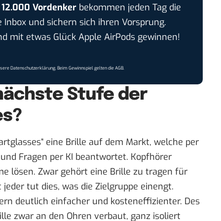
r
12.000 Vordenker
bekommen jeden Tag die
e Inbox und sichern sich ihren Vorsprung.
 mit etwas Glück Apple AirPods gewinnen!
nsere
Datenschutzerklärung
. Beim Gewinnspiel gelten die
AGB
.
nächste Stufe der
es?
rtglasses
“ eine Brille auf dem Markt, welche per
nd Fragen per KI beantwortet. Kopfhörer
 lösen. Zwar gehört eine Brille zu tragen für
jeder tut dies, was die Zielgruppe einengt.
rn deutlich einfacher und kosteneffizienter. Des
ille zwar an den Ohren verbaut, ganz isoliert