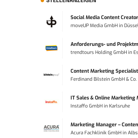
STELLENANZEIGEN
Social Media Content Creato
moveUP Media GmbH
in
Düsse
Anforderungs- und Projektma
trendtours Holding GmbH
in
E
Content Marketing Specialist 
Ferdinand Bilstein GmbH & Co.
IT Sales & Online Marketing
Instaffo GmbH
in
Karlsruhe
Marketing Manager – Content
Acura Fachklinik GmbH
in
Albs