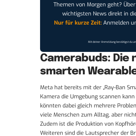
Themen von Morgen geht? Übe
wichtigsten News direkt in di
Nur für kurze Zeit:
Anmelden und
Mit deiner Anmeldung bestätigst du u
Camerabuds: Die 
smarten Wearabl
Meta hat bereits mit der „
Ray-Ban Sma
Kamera die Umgebung scannen kann u
könnten dabei gleich mehrere Probleme
viele Menschen zum Alltag, aber nicht 
Zudem ist die Produktion von Kopfhöre
Weiteren sind die Lautsprecher der Br