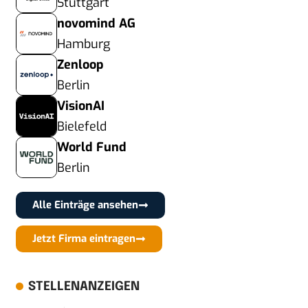
Stuttgart
novomind AG
Hamburg
Zenloop
Berlin
VisionAI
Bielefeld
World Fund
Berlin
Alle Einträge ansehen
Jetzt Firma eintragen
STELLENANZEIGEN