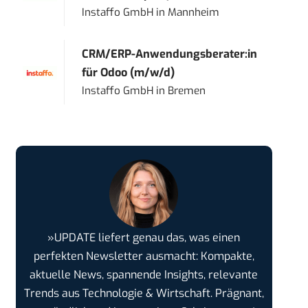
Instaffo GmbH
in
Mannheim
CRM/ERP-Anwendungsberater:in
für Odoo (m/w/d)
Instaffo GmbH
in
Bremen
»UPDATE liefert genau das, was einen
perfekten Newsletter ausmacht: Kompakte,
aktuelle News, spannende Insights, relevante
Trends aus Technologie & Wirtschaft. Prägnant,