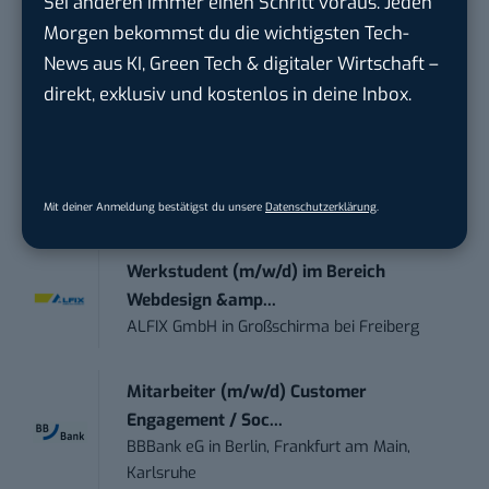
Sei anderen immer einen Schritt voraus. Jeden
Working Student Digital Learning – R&D
Morgen bekommst du die wichtigsten Tech-
Pr...
News aus KI, Green Tech & digitaler Wirtschaft –
Brainlab
in
Munich
direkt, exklusiv und kostenlos in deine Inbox.
Contentmanager (m/w/d) in Teilzeit (25-
30 Std.)
TECVIA Media GmbH
in
München
Mit deiner Anmeldung bestätigst du unsere
Datenschutzerklärung
.
Werkstudent (m/w/d) im Bereich
Webdesign &amp...
ALFIX GmbH
in
Großschirma bei Freiberg
Mitarbeiter (m/w/d) Customer
Engagement / Soc...
BBBank eG
in
Berlin, Frankfurt am Main,
Karlsruhe