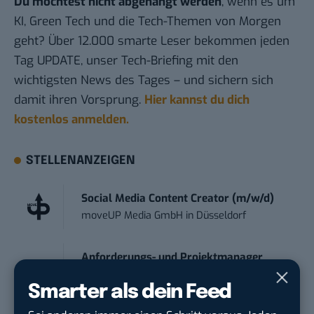
Du möchtest nicht abgehängt werden
, wenn es um
KI, Green Tech und die Tech-Themen von Morgen
geht? Über 12.000 smarte Leser bekommen jeden
Tag UPDATE, unser Tech-Briefing mit den
wichtigsten News des Tages – und sichern sich
damit ihren Vorsprung.
Hier kannst du dich
kostenlos anmelden.
STELLENANZEIGEN
Social Media Content Creator (m/w/d)
moveUP Media GmbH
in
Düsseldorf
Anforderungs- und Projektmanager
touristische...
Smarter als dein Feed
trendtours Holding GmbH
in
Eschborn