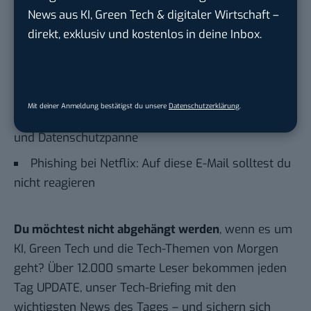
Auch interessant:
News aus KI, Green Tech & digitaler Wirtschaft –
KI in der Schule: Forscher warnen vor
direkt, exklusiv und kostenlos in deine Inbox.
Diskriminierung
OpenAI nutzt künftig Reddit-Inhalte, um ChatGPT
zu trainieren
Mit deiner Anmeldung bestätigst du unsere
Datenschutzerklärung
.
iOS 17.5: iPhone-Update mit neuen Funktionen –
und Datenschutzpanne
Phishing bei Netflix: Auf diese E-Mail solltest du
nicht reagieren
Du möchtest nicht abgehängt werden
, wenn es um
KI, Green Tech und die Tech-Themen von Morgen
geht? Über 12.000 smarte Leser bekommen jeden
Tag UPDATE, unser Tech-Briefing mit den
wichtigsten News des Tages – und sichern sich