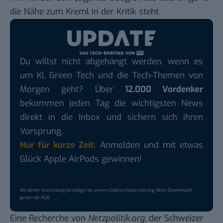
die Nähe zum Kreml in der Kritik steht.
Du willst nicht abgehängt werden, wenn es
um KI, Green Tech und die Tech-Themen von
Morgen geht? Über
12.000 Vordenker
bekommen jeden Tag die wichtigsten News
direkt in die Inbox und sichern sich ihren
Vorsprung.
Nur für kurze Zeit:
Anmelden und mit etwas
Glück Apple AirPods gewinnen!
Mit deiner Anmeldung bestätigst du unsere
Datenschutzerklärung
. Beim Gewinnspiel
gelten die
AGB
.
Eine
Recherche von
Netzpolitik.org
, der Schweizer