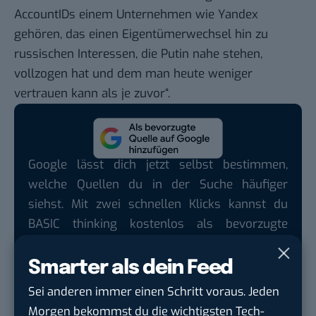
AccountIDs einem Unternehmen wie Yandex
gehören, das einen Eigentümerwechsel hin zu
russischen Interessen, die Putin nahe stehen,
vollzogen hat und dem man heute weniger
vertrauen kann als je zuvor“.
Google lässt dich jetzt selbst bestimmen,
welche Quellen du in der Suche häufiger
siehst. Mit zwei schnellen Klicks kannst du
BASIC thinking kostenlos als bevorzugte
Quelle hinzufügen und damit unabhängigen
Tech-Journalismus unterstützen. Vielen Dank!
Smarter als dein Feed
Hier basicthinking.de hinzufügen
Sei anderen immer einen Schritt voraus. Jeden
Morgen bekommst du die wichtigsten Tech-