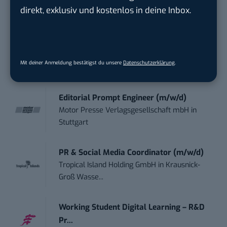
direkt, exklusiv und kostenlos in deine Inbox.
Wave In Motion GmbH
in
Köln, Köln
Social Media Manager –
Webkommunikation...
Mit deiner Anmeldung bestätigst du unsere
Datenschutzerklärung
.
Open Experience GmbH
in
Karlsruhe
Editorial Prompt Engineer (m/w/d)
Motor Presse Verlagsgesellschaft mbH
in
Stuttgart
PR & Social Media Coordinator (m/w/d)
Tropical Island Holding GmbH
in
Krausnick-
Groß Wasse...
Working Student Digital Learning – R&D
Pr...