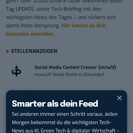
geht? Über 12.000 smarte Leser bekommen jeden
Tag UPDATE, unser Tech-Briefing mit den
wichtigsten News des Tages – und sichern sich
damit ihren Vorsprung.
Hier kannst du dich
kostenlos anmelden.
STELLENANZEIGEN
Social Media Content Creator (m/w/d)
moveUP Media GmbH
in
Düsseldorf
Anforderungs- und Projektmanager
touristische...
Smarter als dein Feed
trendtours Holding GmbH
in
Eschborn
Sei anderen immer einen Schritt voraus. Jeden
Morgen bekommst du die wichtigsten Tech-
Marketing Manager Social Media and
News aus KI, Green Tech & digitaler Wirtschaft –
Content (m...