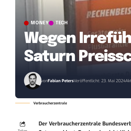
MONEY
TECH
Wegen Irrefüh
Saturn Preiss
von
Fabian Peters
Veröffentlicht: 23. Mai 2024
Akt
Verbraucherzentrale
Der Verbraucherzentrale Bundesverb