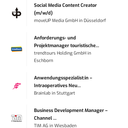
Social Media Content Creator
(m/w/d)
moveUP Media GmbH
in
Düsseldorf
Anforderungs- und
Projektmanager touristische...
trendtours Holding GmbH
in
Eschborn
Anwendungsspezialist:in –
Intraoperatives Neu...
Brainlab
in
Stuttgart
Business Development Manager –
Channel ...
TIM AG
in
Wiesbaden