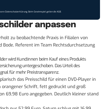
nsere
Datenschutzerklärung
. Beim Gewinnspiel gelten die
AGB
.
schilder anpassen
derholt zu beobachtende Praxis in Filialen von
id Bode, Referent im Team Rechtsdurchsetzung
ilder wird Kund:innen beim Kauf eines Produkts
ersicherung untergeschoben. Das Urteil des
Signal für mehr Preistransparenz.
larisch das Preisschild für einen DVD-Player in
In orangener Schrift, fett gedruckt und groß
on 69,98 Euro angegeben. Deutlich kleiner stand
doch nur 52,99 Euro. Saturn schlug mit 16,99