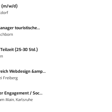
r (m/w/d)
ldorf
nager touristische...
schborn
eilzeit (25-30 Std.)
en
eich Webdesign &amp...
i Freiberg
r Engagement / Soc...
 am Main, Karlsruhe