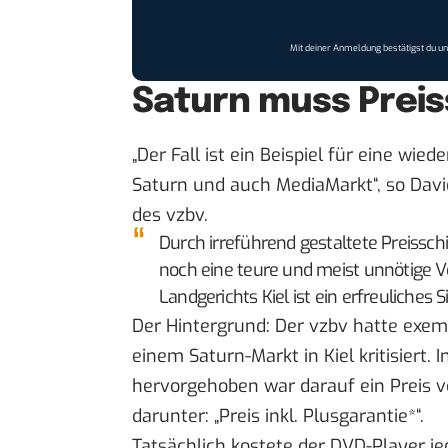
Mit deiner Anmeldung bestätigst du u
Saturn muss Preis
„Der Fall ist ein Beispiel für eine wie
Saturn und auch MediaMarkt“, so Dav
des vzbv.
Durch irreführend gestaltete Preissch
noch eine teure und meist unnötige V
Landgerichts Kiel ist ein erfreuliches 
Der Hintergrund: Der vzbv hatte exemp
einem Saturn-Markt in Kiel kritisiert. 
hervorgehoben war darauf ein Preis v
darunter: „Preis inkl. Plusgarantie*“.
Tatsächlich kostete der DVD-Player je