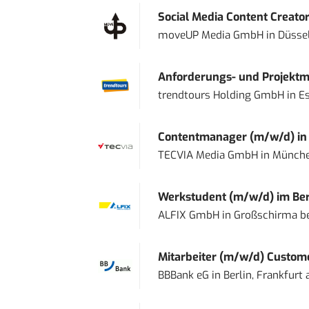
Social Media Content Creato
moveUP Media GmbH
in
Düsse
Anforderungs- und Projektma
trendtours Holding GmbH
in
E
Contentmanager (m/w/d) in T
TECVIA Media GmbH
in
Münch
Werkstudent (m/w/d) im Ber
ALFIX GmbH
in
Großschirma be
Mitarbeiter (m/w/d) Custome
BBBank eG
in
Berlin, Frankfurt