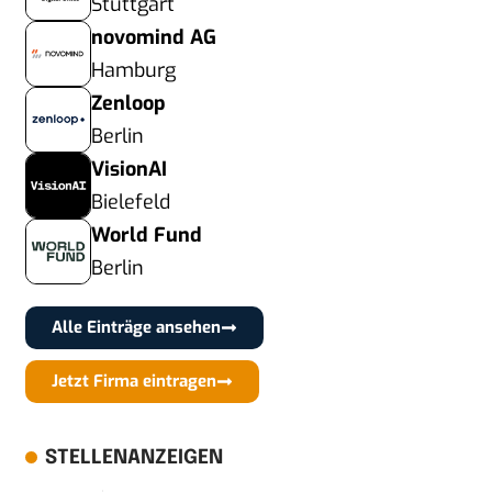
Stuttgart
novomind AG
Hamburg
Zenloop
Berlin
VisionAI
Bielefeld
World Fund
Berlin
Alle Einträge ansehen
Jetzt Firma eintragen
STELLENANZEIGEN