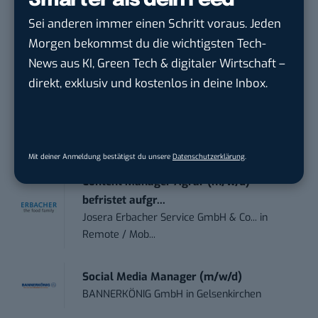
Smarter als dein Feed
Sei anderen immer einen Schritt voraus. Jeden
Anforderungs- und Projektmanager
Morgen bekommst du die wichtigsten Tech-
touristische...
News aus KI, Green Tech & digitaler Wirtschaft –
trendtours Holding GmbH
in
Eschborn
direkt, exklusiv und kostenlos in deine Inbox.
Endpoint Security Engineer – OT (f/m/x)
ZEISS
in
Oberkochen (Baden-Württemberg),
München
Mit deiner Anmeldung bestätigst du unsere
Datenschutzerklärung
.
Content Manager Agrar (m/w/d)
befristet aufgr...
Josera Erbacher Service GmbH & Co...
in
Remote / Mob...
Social Media Manager (m/w/d)
BANNERKÖNIG GmbH
in
Gelsenkirchen