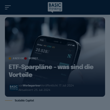
ANZEIGE
MONEY
ETF-Sparpläne – was sind die
Vorteile
von
Werbepartner
Veröffentlicht: 17. Juli 2024
Aktualisiert: 25. Juli 2024
Scalable Capital