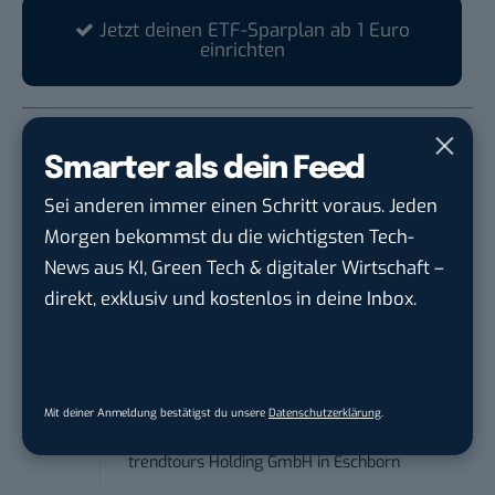
Jetzt deinen ETF-Sparplan ab 1 Euro
einrichten
*Alle Sparpläne gebührenfrei (ggf. fallen
Produktkosten, Spreads, Zuwendungen und Crypto-
Smarter als dein Feed
Gebühren an)
Sei anderen immer einen Schritt voraus. Jeden
Morgen bekommst du die wichtigsten Tech-
STELLENANZEIGEN
News aus KI, Green Tech & digitaler Wirtschaft –
direkt, exklusiv und kostenlos in deine Inbox.
Social Media Content Creator (m/w/d)
moveUP Media GmbH
in
Düsseldorf
Anforderungs- und Projektmanager
Mit deiner Anmeldung bestätigst du unsere
Datenschutzerklärung
.
touristische...
trendtours Holding GmbH
in
Eschborn