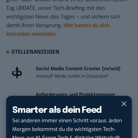
Tag UPDATE, unser Tech-Briefing mit den
wichtigsten News des Tages – und sichern sich
damit ihren Vorsprung.
Hier kannst du dich
kostenlos anmelden.
STELLENANZEIGEN
Social Media Content Creator (m/w/d)
moveUP Media GmbH
in
Düsseldorf
Anforderungs- und Projektmanager
touristische...
Smarter als dein Feed
trendtours Holding GmbH
in
Eschborn
Sei anderen immer einen Schritt voraus. Jeden
Sales Manager Digital Marketing
Morgen bekommst du die wichtigsten Tech-
(m/w/d)
News aus KI, Green Tech & digitaler Wirtschaft –