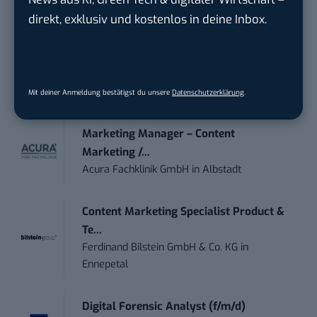
Instaffo GmbH
in
Bremen
direkt, exklusiv und kostenlos in deine Inbox.
IT Sales & Online Marketing Manager
(m/w/...
Instaffo GmbH
in
Karlsruhe
Mit deiner Anmeldung bestätigst du unsere
Datenschutzerklärung
.
Marketing Manager – Content
Marketing /...
Acura Fachklinik GmbH
in
Albstadt
Content Marketing Specialist Product &
Te...
Ferdinand Bilstein GmbH & Co. KG
in
Ennepetal
Digital Forensic Analyst (f/m/d)