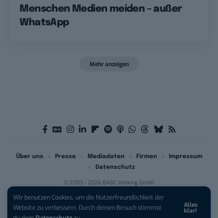
Menschen Medien meiden – außer
WhatsApp
Mehr anzeigen
Über uns
Presse
Mediadaten
Firmen
Impressum
Datenschutz
© 2003 - 2026 BASIC thinking GmbH
Wir benutzen Cookies, um die Nutzerfreundlichkeit der
Alles
iPhone 17 Pro sichern:
Für 1 € +
Website zu verbessern. Durch deinen Besuch stimmst
klar!
200 € Hardware-Bonus!
du dem
Datenschutz
zu.