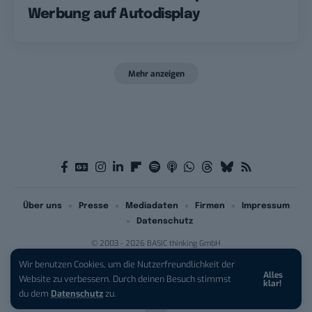
Werbung auf Autodisplay
Mehr anzeigen
Über uns
Presse
Mediadaten
Firmen
Impressum
Datenschutz
© 2003 - 2026 BASIC thinking GmbH
Wir benutzen Cookies, um die Nutzerfreundlichkeit der
Alles
iPhone 17 Pro sichern:
Für 1 € +
Website zu verbessern. Durch deinen Besuch stimmst
klar!
200 € Hardware-Bonus!
du dem
Datenschutz
zu.
Anzeige