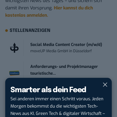
wichtigsten News des Tages – und sichern sich
damit ihren Vorsprung.
Hier kannst du dich
kostenlos anmelden.
STELLENANZEIGEN
Social Media Content Creator (m/w/d)
moveUP Media GmbH
in
Düsseldorf
Anforderungs- und Projektmanager
touristische...
trendtours Holding GmbH
in
Eschborn
Smarter als dein Feed
Social Media Manager – Content
Sei anderen immer einen Schritt voraus. Jeden
Creation...
Morgen bekommst du die wichtigsten Tech-
Wiedmann & Winz GmbH
in
Geislingen an
News aus KI, Green Tech & digitaler Wirtschaft –
der Steige