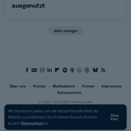
ausgenutzt
Mehr anzeigen
Über uns
Presse
Mediadaten
Firmen
Impressum
Datenschutz
© 2003 - 2026 BASIC thinking GmbH
Wir benutzen Cookies, um die Nutzerfreundlichkeit der
Alles
iPhone 17 Pro sichern:
Für 1 € +
Website zu verbessern. Durch deinen Besuch stimmst
klar!
200 € Hardware-Bonus!
du dem
Datenschutz
zu.
Anzeige