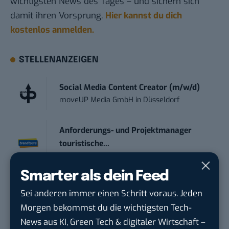
wichtigsten News des Tages – und sichern sich
damit ihren Vorsprung.
Hier kannst du dich
kostenlos anmelden.
STELLENANZEIGEN
Social Media Content Creator (m/w/d)
moveUP Media GmbH
in
Düsseldorf
Anforderungs- und Projektmanager
touristische...
trendtours Holding GmbH
in
Eschborn
Smarter als dein Feed
Senior ASIC Digital Lead – ATPG & M...
Sei anderen immer einen Schritt voraus. Jeden
Bosch Gruppe
in
Reutlingen
Morgen bekommst du die wichtigsten Tech-
News aus KI, Green Tech & digitaler Wirtschaft –