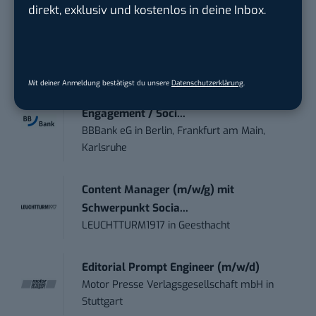
Volontärin / Volontär für
direkt, exklusiv und kostenlos in deine Inbox.
Kommunikation mit d...
DIHK | Deutsche Industrie- und
Handelskammer
in
Berlin
Mit deiner Anmeldung bestätigst du unsere
Datenschutzerklärung
.
Teamleiter (m/w/d) Customer
Engagement / Soci...
BBBank eG
in
Berlin, Frankfurt am Main,
Karlsruhe
Content Manager (m/w/g) mit
Schwerpunkt Socia...
LEUCHTTURM1917
in
Geesthacht
Editorial Prompt Engineer (m/w/d)
Motor Presse Verlagsgesellschaft mbH
in
Stuttgart