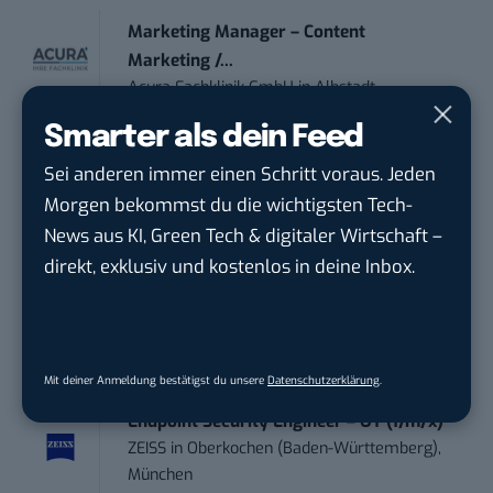
Marketing Manager – Content
Marketing /...
Acura Fachklinik GmbH
in
Albstadt
Smarter als dein Feed
Content Marketing Specialist Product &
Sei anderen immer einen Schritt voraus. Jeden
Te...
Morgen bekommst du die wichtigsten Tech-
Ferdinand Bilstein GmbH & Co. KG
in
News aus KI, Green Tech & digitaler Wirtschaft –
Ennepetal
direkt, exklusiv und kostenlos in deine Inbox.
IT Sales & Online Marketing Manager
(m/w/...
Instaffo GmbH
in
Karlsruhe
Mit deiner Anmeldung bestätigst du unsere
Datenschutzerklärung
.
Endpoint Security Engineer – OT (f/m/x)
ZEISS
in
Oberkochen (Baden-Württemberg),
München