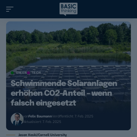
GREEN
TECH
Schwimmende Solaranlagen
erhöhen CO2-Anteil – wenn
falsch eingesetzt
von
Felix Baumann
Veröffentlicht: 7. Feb. 2025
Aktualisiert: 7. Feb. 2025
Jason Koski/Cornell University