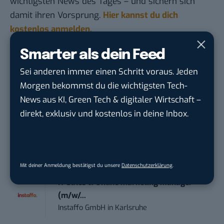
wichtigsten News des Tages – und sichern sich
damit ihren Vorsprung.
Hier kannst du dich
kostenlos anmelden.
Smarter als dein Feed
STELLENANZEIGEN
Sei anderen immer einen Schritt voraus. Jeden
Morgen bekommst du die wichtigsten Tech-
Social Media Content Creator (m/w/d)
moveUP Media GmbH
in
Düsseldorf
News aus KI, Green Tech & digitaler Wirtschaft –
direkt, exklusiv und kostenlos in deine Inbox.
Anforderungs- und Projektmanager
touristische...
trendtours Holding GmbH
in
Eschborn
Mit deiner Anmeldung bestätigst du unsere
Datenschutzerklärung
.
IT Sales & Online Marketing Manager
(m/w/...
Instaffo GmbH
in
Karlsruhe