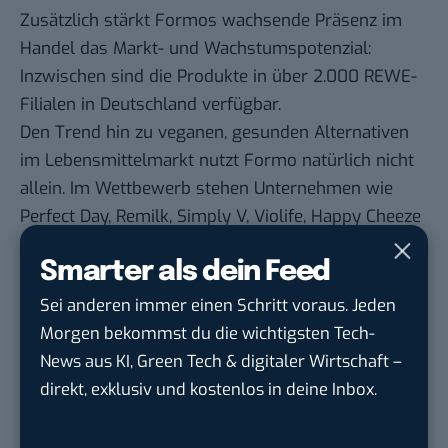
Zusätzlich stärkt Formos wachsende Präsenz im
Handel das Markt- und Wachstumspotenzial:
Inzwischen sind die Produkte in über 2.000 REWE-
Filialen in Deutschland verfügbar.
Den Trend hin zu veganen, gesunden Alternativen
im Lebensmittelmarkt nutzt Formo natürlich nicht
allein. Im Wettbewerb stehen Unternehmen wie
Perfect Day, Remilk, Simply V, Violife, Happy Cheeze
und die Bel-Group-Marke Nurishh.
Smarter als dein Feed
Perfect Day und Remilk setzen auf
Präzisionsfermentation, um bioidentische
Sei anderen immer einen Schritt voraus. Jeden
Milchproteine herzustellen, während Simply V und
Morgen bekommst du die wichtigsten Tech-
Violife pflanzliche Basiszutaten verwenden. Happy
News aus KI, Green Tech & digitaler Wirtschaft –
Cashew und Nurishh bieten ebenfalls vegane
direkt, exklusiv und kostenlos in deine Inbox.
Käsealternativen an, die auf Cashews
beziehungsweise Kokosöl basieren.