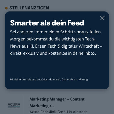
STELLENANZEIGEN
Social Media Content Creator (m/w/d)
Smarter als dein Feed
moveUP Media GmbH
in
Düsseldorf
Sei anderen immer einen Schritt voraus. Jeden
Morgen bekommst du die wichtigsten Tech-
Anforderungs- und Projektmanager
News aus KI, Green Tech & digitaler Wirtschaft –
touristische...
direkt, exklusiv und kostenlos in deine Inbox.
trendtours Holding GmbH
in
Eschborn
IT Sales & Online Marketing Manager
(m/w/...
Mit deiner Anmeldung bestätigst du unsere
Datenschutzerklärung
.
Instaffo GmbH
in
Karlsruhe
Marketing Manager – Content
Marketing /...
Acura Fachklinik GmbH
in
Albstadt