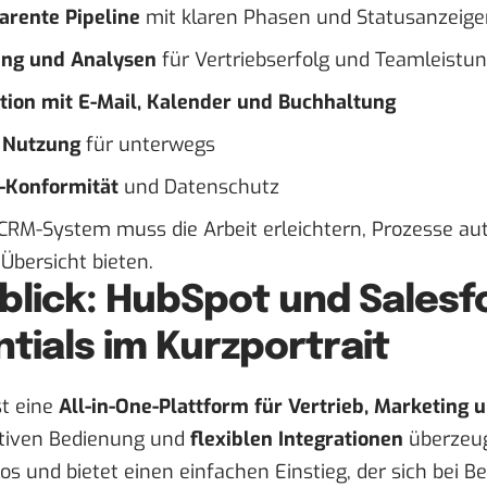
arente Pipeline
mit klaren Phasen und Statusanzeige
ing und Analysen
für Vertriebserfolg und Teamleistu
ation mit E-Mail, Kalender und Buchhaltung
 Nutzung
für unterwegs
Konformität
und Datenschutz
 CRM-System muss die Arbeit erleichtern, Prozesse au
Übersicht bieten.
blick: HubSpot und Salesf
tials im Kurzportrait
st eine
All-in-One-Plattform für Vertrieb, Marketing 
uitiven Bedienung und
flexiblen Integrationen
überzeug
los und bietet einen einfachen Einstieg, der sich bei 