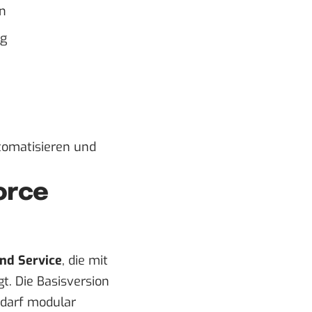
n
ng
tomatisieren und
orce
und Service
, die mit
t. Die Basisversion
Bedarf modular