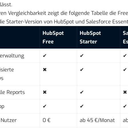
lässt.
en Vergleichbarkeit zeigt die folgende Tabelle die Fre
ie Starter-Version von HubSpot und Salesforce Essenti
HubSpot
HubSpot
Sa
Free
Starter
Es
erwaltung
✔
✔
✔
sierte
✖
✔
✔
ws
lle Reports
✖
✔
✖ 
pp
✔
✔
✔
 Nutzer
0 €
ab 45 €/Monat
a