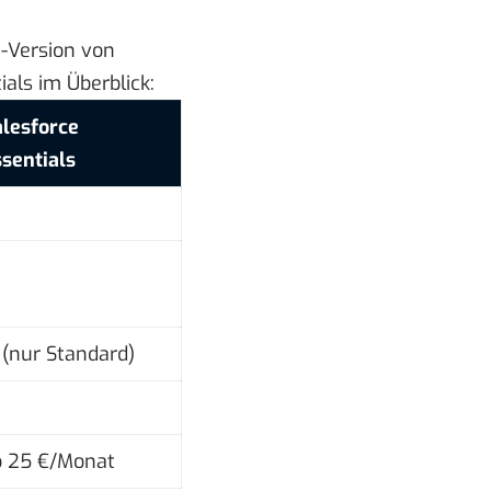
e-Version von
als im Überblick:
lesforce
sentials
(nur Standard)
b 25 €/Monat