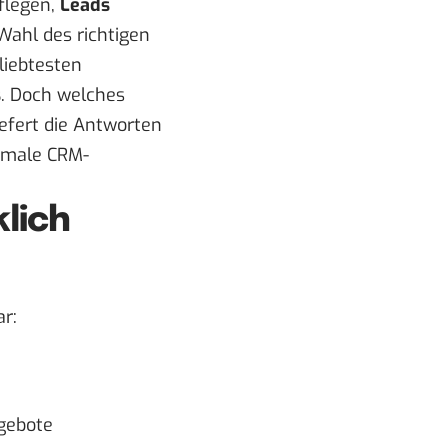
pflegen,
Leads
 Wahl des richtigen
liebtesten
s
. Doch welches
iefert die Antworten
timale CRM-
lich
ar:
gebote