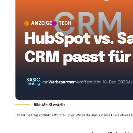
ANZEIGE
TECH
HubSpot vs. Sa
CRM passt für
von
Werbepartner
Veröffentlicht: 16. Dez. 2025
Ak
Bild: Mit KI erstellt
Dieser Beitrag enthält Affiliate-Links. Wenn du über unsere Links etwas k