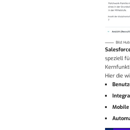
Bild: Hu
Salesforc
speziell f
Kernfunkt
Hier die w
Benutz
Integr
Mobile
Automa