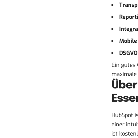
Transp
Report
Integr
Mobile
DSGVO-
Ein gutes
maximale 
Über
Essen
HubSpot i
einer int
ist kosten