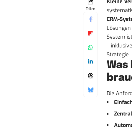
Kleine Ve
Teilen
systemati
CRM-Syst
Lösungen 
System ist
– inklusiv
Strategie.
Was 
brau
Die Anford
Einfac
Zentra
Automa