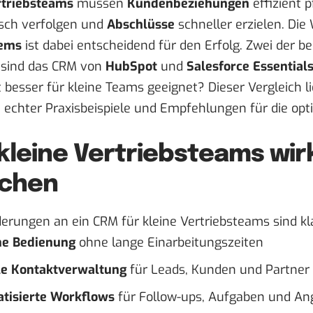
rtriebsteams
müssen
Kundenbeziehungen
effizient 
sch verfolgen und
Abschlüsse
schneller erzielen. Die
ems
ist dabei entscheidend für den Erfolg. Zwei der be
sind das CRM von
HubSpot
und
Salesforce Essential
 besser für kleine Teams geeignet? Dieser Vergleich l
e echter Praxisbeispiele und Empfehlungen für die op
kleine Vertriebsteams wirk
chen
erungen an ein CRM für kleine Vertriebsteams sind kl
he Bedienung
ohne lange Einarbeitungszeiten
le Kontaktverwaltung
für Leads, Kunden und Partner
tisierte Workflows
für Follow-ups, Aufgaben und An