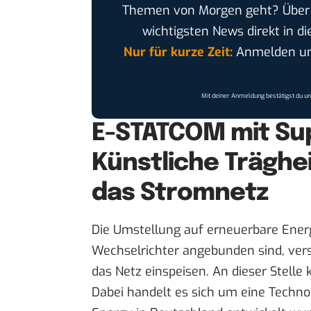
Themen von Morgen geht? Übe
wichtigsten News direkt in di
Nur für kurze Zeit:
Anmelden und
Mit deiner Anmeldung bestätigst du u
E-STATCOM mit Su
Künstliche Trägheit
das Stromnetz
Die Umstellung auf erneuerbare Energ
Wechselrichter angebunden sind, versc
das Netz einspeisen. An dieser Stelle
Dabei handelt es sich um eine Technol