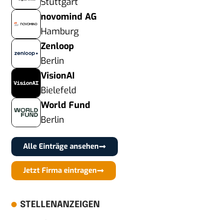
Stuttgart
novomind AG
Hamburg
Zenloop
Berlin
VisionAI
Bielefeld
World Fund
Berlin
Alle Einträge ansehen
Jetzt Firma eintragen
STELLENANZEIGEN