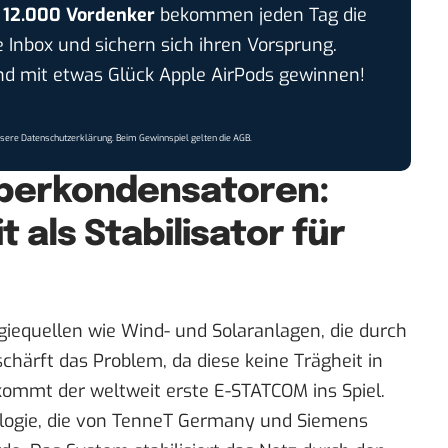
r
12.000 Vordenker
bekommen jeden Tag die
e Inbox und sichern sich ihren Vorsprung.
 mit etwas Glück Apple AirPods gewinnen!
nsere
Datenschutzerklärung
. Beim Gewinnspiel gelten die
AGB
.
perkondensatoren:
 als Stabilisator für
iequellen wie Wind- und Solaranlagen, die durch
härft das Problem, da diese keine Trägheit in
 kommt der weltweit erste E-STATCOM ins Spiel.
ogie, die
von TenneT Germany und Siemens