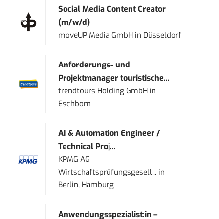
Social Media Content Creator
(m/w/d)
moveUP Media GmbH
in
Düsseldorf
Anforderungs- und
Projektmanager touristische...
trendtours Holding GmbH
in
Eschborn
AI & Automation Engineer /
Technical Proj...
KPMG AG
Wirtschaftsprüfungsgesell...
in
Berlin, Hamburg
Anwendungsspezialist:in –