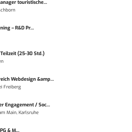
nager touristische...
schborn
ning – R&D Pr...
eilzeit (25-30 Std.)
en
eich Webdesign &amp...
i Freiberg
r Engagement / Soc...
 am Main, Karlsruhe
PG & M...