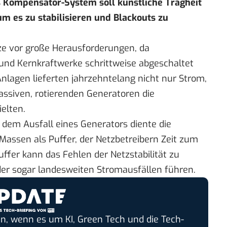
s Kompensator-System soll künstliche Trägheit
m es zu stabilisieren und Blackouts zu
ze vor große Herausforderungen, da
und Kernkraftwerke schrittweise abgeschaltet
nlagen lieferten jahrzehntelang nicht nur Strom,
assiven, rotierenden Generatoren die
elten.
 dem Ausfall eines Generators diente die
 Massen als Puffer, der Netzbetreibern Zeit zum
ffer kann das Fehlen der Netzstabilität zu
er sogar landesweiten Stromausfällen führen.
n, wenn es um KI, Green Tech und die Tech-