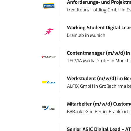
Anforderungs- und Projektma
trendtours Holding GmbH
in
E
Working Student Digital Lear
Brainlab
in
Munich
Contentmanager (m/w/d) in T
TECVIA Media GmbH
in
Münch
Werkstudent (m/w/d) im Ber
ALFIX GmbH
in
Großschirma be
Mitarbeiter (m/w/d) Custome
BBBank eG
in
Berlin, Frankfurt
Senior ASIC Digital Lead – AT