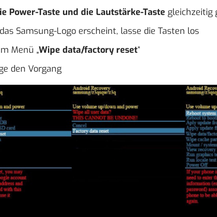
ie Power-Taste und die Lautstärke-Taste
gleichzeitig
das Samsung-Logo erscheint, lasse die Tasten los
im Menü „
Wipe data/factory reset
“
ige den Vorgang