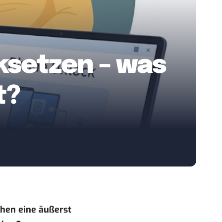
setzen – was
t?
hen eine äußerst