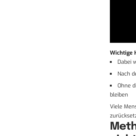
Wichtige 
Dabei 
Nach d
Ohne d
bleiben
Viele Men
zurücksetz
Meth