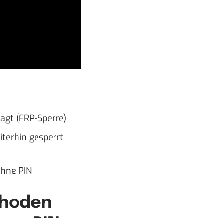
agt (FRP-Sperre)
terhin gesperrt
ohne PIN
thoden