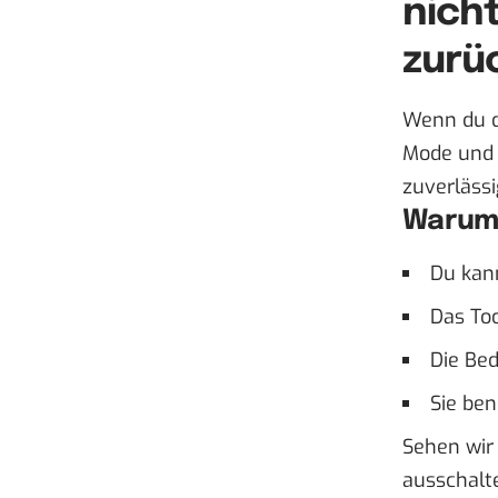
nich
zurü
Wenn du 
Mode und 
zuverlässi
Warum 4
Du kan
Das To
Die Bed
Sie ben
Sehen wir
ausschalte