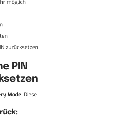
ehr möglich
en
aten
PIN zurücksetzen
e PIN
ksetzen
ery Mode
. Diese
rück: