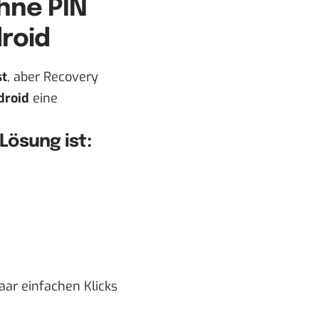
hne PIN
roid
st
, aber Recovery
droid
eine
Lösung ist:
aar einfachen Klicks