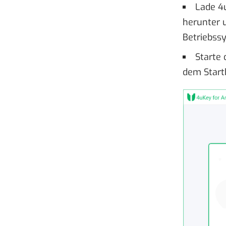
Lade 4u
herunter 
Betriebss
Starte 
dem Start