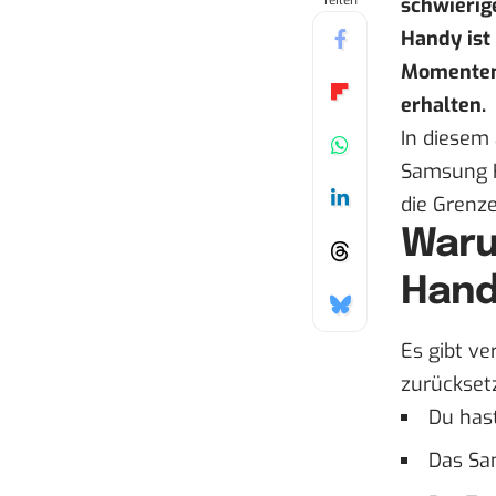
Teilen
schwierige
Handy ist 
Momenten 
erhalten.
In diesem 
Samsung H
die Grenze
Waru
Hand
Es gibt v
zurückset
Du has
Das Sa