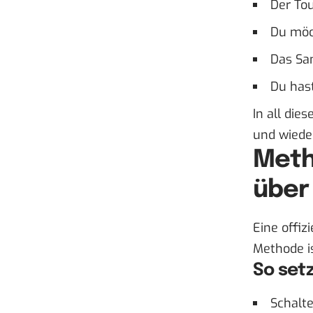
Der Tou
Du möc
Das Sa
Du hast
In all die
und wiede
Meth
über
Eine offiz
Methode i
So set
Schalte