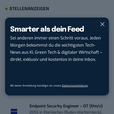
STELLENANZEIGEN
Social Media Content Creator (m/w/d)
Smarter als dein Feed
moveUP Media GmbH
in
Düsseldorf
Sei anderen immer einen Schritt voraus. Jeden
Anforderungs- und Projektmanager
Morgen bekommst du die wichtigsten Tech-
touristische...
News aus KI, Green Tech & digitaler Wirtschaft –
trendtours Holding GmbH
in
Eschborn
direkt, exklusiv und kostenlos in deine Inbox.
Sales-Manager (m/w/d) Online-
Marketing
.wtv Württemberger Medien GmbH & ...
in
Mit deiner Anmeldung bestätigst du unsere
Datenschutzerklärung
.
Heilbronn, F...
Endpoint Security Engineer – OT (f/m/x)
ZEISS
in
Oberkochen (Baden-Württemberg),