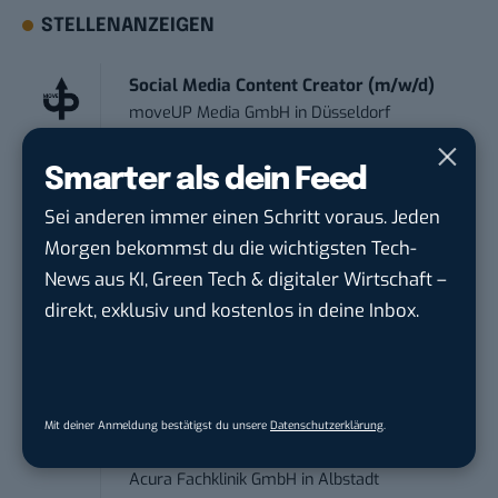
STELLENANZEIGEN
Social Media Content Creator (m/w/d)
moveUP Media GmbH
in
Düsseldorf
Smarter als dein Feed
Anforderungs- und Projektmanager
touristische...
Sei anderen immer einen Schritt voraus. Jeden
trendtours Holding GmbH
in
Eschborn
Morgen bekommst du die wichtigsten Tech-
News aus KI, Green Tech & digitaler Wirtschaft –
IT Sales & Online Marketing Manager
direkt, exklusiv und kostenlos in deine Inbox.
(m/w/...
Instaffo GmbH
in
Karlsruhe
Marketing Manager – Content
Mit deiner Anmeldung bestätigst du unsere
Datenschutzerklärung
.
Marketing /...
Acura Fachklinik GmbH
in
Albstadt