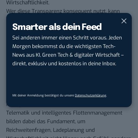
Wirtschaftlichkeit.
Wer diese Transparenz konsequent nutzt, kann
seine E-Flotte schrittweise ausbauen. Ohne Risiko,
Smarter als dein Feed
aber mit klarer wirtschaftlicher Argumentation
gegenüber Management, Controlling und
Sei anderen immer einen Schritt voraus. Jeden
Belegschaft.
Morgen bekommst du die wichtigsten Tech-
Fazit: Mit Transparenz zur
News aus KI, Green Tech & digitaler Wirtschaft –
direkt, exklusiv und kostenlos in deine Inbox.
erfolgreichen E-Flotte
Der Umstieg auf Elektrofahrzeuge im Fuhrpark ist
kein Sprung ins Ungewisse, sondern eine
strategische Entscheidung, die sich mit den
Mit deiner Anmeldung bestätigst du unsere
Datenschutzerklärung
.
richtigen Daten präzise planen und steuern lässt.
Telematik und intelligentes Flottenmanagement
bilden dabei das Fundament, um
Reichweitenfragen, Ladeplanung und