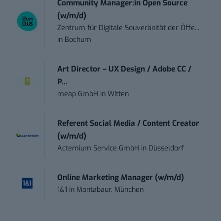
Community Manager:in Open Source
(w/m/d)
Zentrum für Digitale Souveränität der Öffe...
in
Bochum
Art Director – UX Design / Adobe CC /
P...
meap GmbH
in
Witten
Referent Social Media / Content Creator
(w/m/d)
Actemium Service GmbH
in
Düsseldorf
Online Marketing Manager (w/m/d)
1&1
in
Montabaur, München