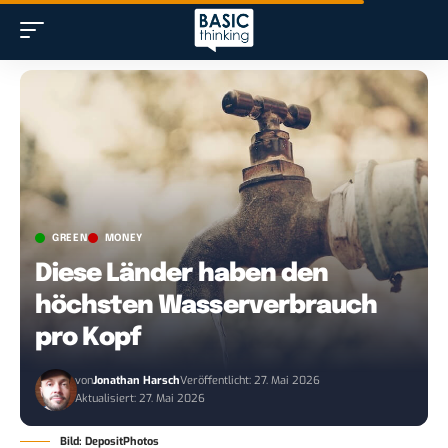
GREEN
MONEY
Diese Länder haben den
höchsten Wasserverbrauch
pro Kopf
von
Jonathan Harsch
Veröffentlicht: 27. Mai 2026
Aktualisiert: 27. Mai 2026
Bild: DepositPhotos