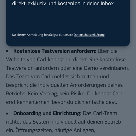
direkt, exklusiv und kostenlos in deine Inbox.
Der Einstieg in das KI-System von Carl ist bewusst
einfach gehalten. Das Onboarding erfordert kein
technisches Know-how und keine langen
Implementierungsprojekte. Hier ist der typische
Mit deiner Anmeldung bestätigst du unsere
Datenschutzerklärung
.
Ablauf:
Kostenlose Testversion anfordern:
Über die
Website von Carl
kannst du direkt eine kostenlose
Testversion anfordern oder eine Demo vereinbaren.
Das Team von Carl meldet sich zeitnah und
bespricht die individuellen Anforderungen deines
Betriebs. Kein Vertrag, kein Risiko. Du kannst Carl
erst kennenlernen, bevor du dich entscheidest.
Onboarding und Einrichtung:
Das Carl-Team
richtet das System individuell auf deinen Betrieb
ein. Öffnungszeiten, häufige Anliegen,