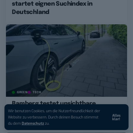
startet eignen Suchindex in
Deutschland
GREEN
TECH
Bamberg testet unsichtbare
Wir benutzen Cookies, um die Nutzerfreundlichkeit der
Ladebordsteine für E-Autos – im
Alles
Website zu verbessern. Durch deinen Besuch stimmst
klar!
Weltkulturerbe
du dem
Datenschutz
zu.