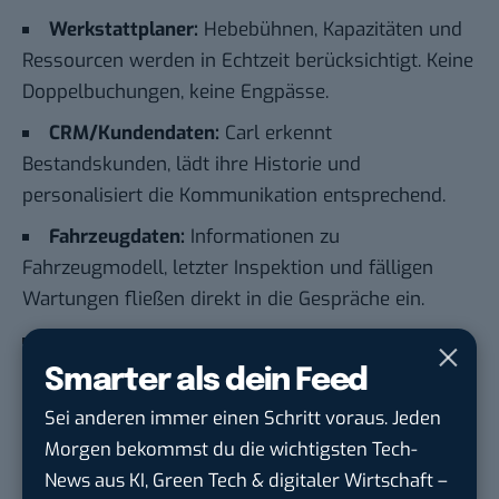
Werkstattplaner:
Hebebühnen, Kapazitäten und
Ressourcen werden in Echtzeit berücksichtigt. Keine
Doppelbuchungen, keine Engpässe.
CRM/Kundendaten:
Carl erkennt
Bestandskunden, lädt ihre Historie und
personalisiert die Kommunikation entsprechend.
Fahrzeugdaten:
Informationen zu
Fahrzeugmodell, letzter Inspektion und fälligen
Wartungen fließen direkt in die Gespräche ein.
Teile- und Lagerverwaltung:
Bei Anfragen zu
Ersatzteilen oder Reparaturen kann Carl auf
Smarter als dein Feed
aktuelle Lagerbestände zugreifen.
Sei anderen immer einen Schritt voraus. Jeden
So startest du mit Carl in deiner
Morgen bekommst du die wichtigsten Tech-
Werkstatt
News aus KI, Green Tech & digitaler Wirtschaft –