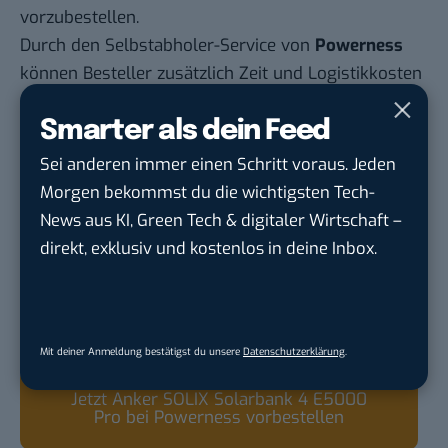
vorzubestellen.
Durch den Selbstabholer-Service von
Powerness
können Besteller zusätzlich Zeit und Logistikkosten
sparen. Gerade bei größeren Systemen mit
Smarter als dein Feed
mehreren Modulen ist die planbare Abholung vor
Ort oft einfacher als das Warten auf
Sei anderen immer einen Schritt voraus. Jeden
Speditionstermine. In Verbindung mit der
Morgen bekommst du die wichtigsten Tech-
technischen Stärke der Anker SOLIX Solarbank 4
News aus KI, Green Tech & digitaler Wirtschaft –
E5000 Pro und der kostenlosen Beigabe des neuen
direkt, exklusiv und kostenlos in deine Inbox.
Smart Meters bei den Bundles ergibt sich ein
rundes Paket für alle, die Balkonkraftwerk und
Speicher auf ein professionelles Niveau heben
wollen.
Mit deiner Anmeldung bestätigst du unsere
Datenschutzerklärung
.
Jetzt Anker SOLIX Solarbank 4 E5000
Pro bei Powerness vorbestellen