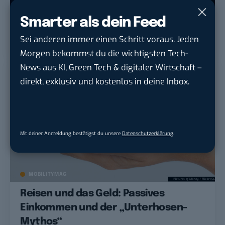
MOBILITYMAG
Smarter als dein Feed
Let’s network! 3 Netzwerke für
digitale Nomaden und Webworker
Sei anderen immer einen Schritt voraus. Jeden
Morgen bekommst du die wichtigsten Tech-
News aus KI, Green Tech & digitaler Wirtschaft –
direkt, exklusiv und kostenlos in deine Inbox.
Mit deiner Anmeldung bestätigst du unsere
Datenschutzerklärung
.
MOBILITYMAG
Reisen und das Geld: Passives
Einkommen und der „Unterhosen-
Mythos“