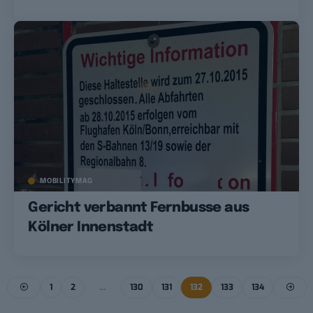
MOBILITYMAG
Gericht verbannt Fernbusse aus
Kölner Innenstadt
1
2
…
130
131
132
133
134