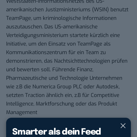
Weststaaten-Informationsnetzes des US-
amerikanischen Justizministeriums (WSIN) benutzt
TeamPage, um kriminologische Informationen
auszutauschen. Das US-amerikanische
Verteidigungsministerium startete kürzlich eine
Initiative, um den Einsatz von TeamPage als
Kommunikationszentrum für ein Team zu
demonstrieren, das Nachtsichttechnologien prüfen
und bewerten soll. Führende Finanz,
Pharmazeutische und Technologie Unternehmen
wie z.B die Numerica Group PLC oder Autodesk,
setzten Traction ähnlich ein, z.B für Competitive
Intelligence, Marktforschung oder das Produkt
Management
Du möchtest nicht abgehängt werden
, wenn es um
Smarter als dein Feed