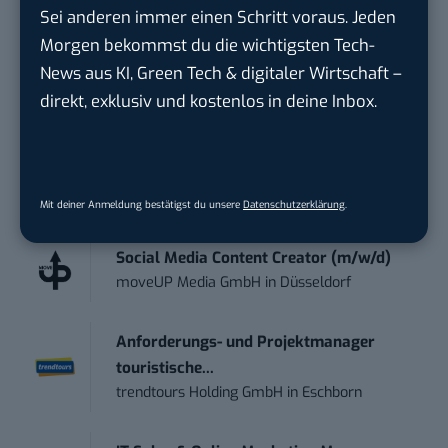
KI, Green Tech und die Tech-Themen von Morgen
Sei anderen immer einen Schritt voraus. Jeden
geht? Über 12.000 smarte Leser bekommen jeden
Morgen bekommst du die wichtigsten Tech-
Tag UPDATE, unser Tech-Briefing mit den
News aus KI, Green Tech & digitaler Wirtschaft –
wichtigsten News des Tages – und sichern sich
direkt, exklusiv und kostenlos in deine Inbox.
damit ihren Vorsprung.
Hier kannst du dich
kostenlos anmelden.
STELLENANZEIGEN
Mit deiner Anmeldung bestätigst du unsere
Datenschutzerklärung
.
Social Media Content Creator (m/w/d)
moveUP Media GmbH
in
Düsseldorf
Anforderungs- und Projektmanager
touristische...
trendtours Holding GmbH
in
Eschborn