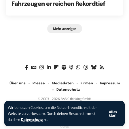
Fahrzeugen erreichen Rekordtief
Mehr anzeigen
Über uns
Presse
Mediadaten
Firmen
Impressum
Datenschutz
© 2003 - 2026 BASIC thinking GmbH
Wir benutzen Cookies, um die Nutzerfreundlichkeit der
Alles
iPhone 17 Pro sichern:
Für 1 € +
Website zu verbessern. Durch deinen Besuch stimmst
klar!
200 € Hardware-Bonus!
du dem
Datenschutz
zu.
Anzeige