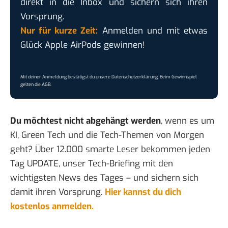
direkt in die Inbox und sichern sich ihren
Vorsprung.
Nur für kurze Zeit:
Anmelden und mit etwas
Glück Apple AirPods gewinnen!
Mit deiner Anmeldung bestätigst du unsere
Datenschutzerklärung
. Beim Gewinnspiel
gelten die
AGB
.
Du möchtest nicht abgehängt werden
, wenn es um
KI, Green Tech und die Tech-Themen von Morgen
geht? Über 12.000 smarte Leser bekommen jeden
Tag UPDATE, unser Tech-Briefing mit den
wichtigsten News des Tages – und sichern sich
damit ihren Vorsprung.
Hier kannst du dich
kostenlos anmelden.