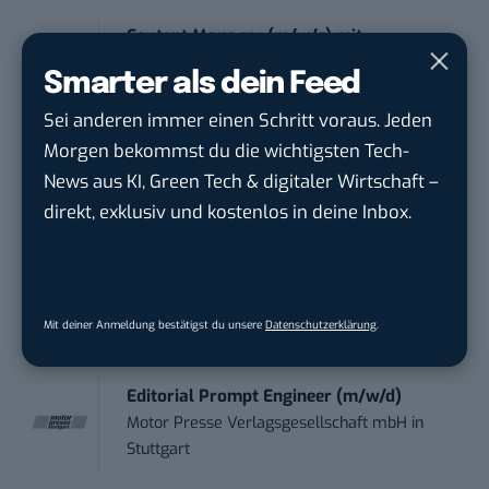
Content Manager (m/w/g) mit
Schwerpunkt Socia...
Smarter als dein Feed
LEUCHTTURM1917
in
Geesthacht
Sei anderen immer einen Schritt voraus. Jeden
Morgen bekommst du die wichtigsten Tech-
Marketing Manager Social Media and
News aus KI, Green Tech & digitaler Wirtschaft –
Content (m...
direkt, exklusiv und kostenlos in deine Inbox.
Wave In Motion GmbH
in
Köln, Köln
Social Media Manager –
Webkommunikation...
Mit deiner Anmeldung bestätigst du unsere
Datenschutzerklärung
.
Open Experience GmbH
in
Karlsruhe
Editorial Prompt Engineer (m/w/d)
Motor Presse Verlagsgesellschaft mbH
in
Stuttgart