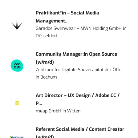
Praktikant*in – Social Media
Management...
Garados Swimwear – MWN Holding GmbH
in
Düsseldorf
Community Manager:in Open Source
(w/m/d)
Zentrum für Digitale Souveränität der Öffe...
in
Bochum
Art Director – UX Design / Adobe CC /
P...
meap GmbH
in
Witten
Referent Social Media / Content Creator
(w/m/d)