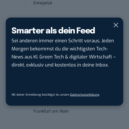
Ennepetal
Performance Marketing Manager
Schwerpunkt Pai...
Smarter als dein Feed
EDEKA Südwest Stiftung & Co. KG
in
Sei anderen immer einen Schritt voraus. Jeden
Offenburg
Morgen bekommst du die wichtigsten Tech-
News aus KI, Green Tech & digitaler Wirtschaft –
PR & Social Media Coordinator (m/w/d)
direkt, exklusiv und kostenlos in deine Inbox.
Tropical Island Holding GmbH
in
Lübbenau/Spreewald
Social Media Consultant & Account Lead
Mit deiner Anmeldung bestätigst du unsere
Datenschutzerklärung
.
(m...
Social DNA GmbH
in
Frankfurt am Main,
Frankfurt am Main