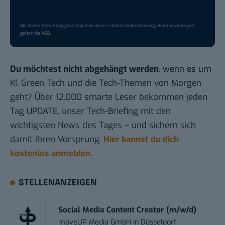
Mit deiner Anmeldung bestätigst du unsere
Datenschutzerklärung
. Beim Gewinnspiel
gelten die
AGB
.
Du möchtest nicht abgehängt werden
, wenn es um
KI, Green Tech und die Tech-Themen von Morgen
geht? Über 12.000 smarte Leser bekommen jeden
Tag UPDATE, unser Tech-Briefing mit den
wichtigsten News des Tages – und sichern sich
damit ihren Vorsprung.
Hier kannst du dich
kostenlos anmelden.
STELLENANZEIGEN
Social Media Content Creator (m/w/d)
moveUP Media GmbH
in
Düsseldorf