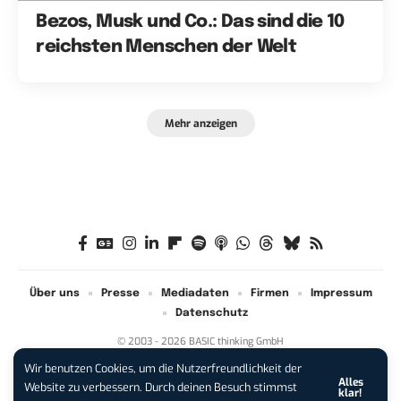
Bezos, Musk und Co.: Das sind die 10
reichsten Menschen der Welt
Mehr anzeigen
Über uns
Presse
Mediadaten
Firmen
Impressum
Datenschutz
© 2003 - 2026 BASIC thinking GmbH
Wir benutzen Cookies, um die Nutzerfreundlichkeit der
Alles
iPhone 17 Pro sichern:
Für 1 € +
Website zu verbessern. Durch deinen Besuch stimmst
klar!