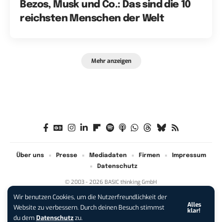
Bezos, Musk und Co.: Das sind die 10
reichsten Menschen der Welt
Mehr anzeigen
Über uns
Presse
Mediadaten
Firmen
Impressum
Datenschutz
© 2003 - 2026 BASIC thinking GmbH
Wir benutzen Cookies, um die Nutzerfreundlichkeit der
Alles
iPhone 17 Pro sichern:
Für 1 € +
Website zu verbessern. Durch deinen Besuch stimmst
klar!
200 € Hardware-Bonus!
du dem
Datenschutz
zu.