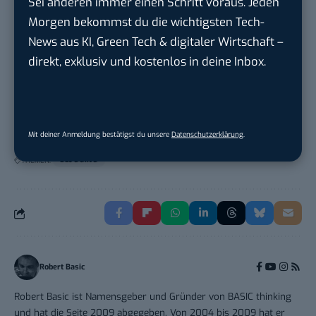
Sei anderen immer einen Schritt voraus. Jeden
Heilbronn, F...
Morgen bekommst du die wichtigsten Tech-
News aus KI, Green Tech & digitaler Wirtschaft –
Endpoint Security Engineer – OT (f/m/x)
direkt, exklusiv und kostenlos in deine Inbox.
ZEISS
in
Oberkochen (Baden-Württemberg),
München
Mit deiner Anmeldung bestätigst du unsere
Datenschutzerklärung
.
THEMEN:
BLOGGING
Robert Basic
Robert Basic ist Namensgeber und Gründer von BASIC thinking
und hat die Seite 2009 abgegeben. Von 2004 bis 2009 hat er