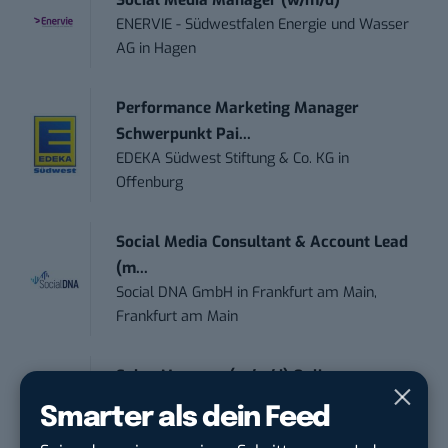
Social Media Manager (w/m/d)
ENERVIE - Südwestfalen Energie und Wasser
AG
in
Hagen
Performance Marketing Manager
Schwerpunkt Pai...
EDEKA Südwest Stiftung & Co. KG
in
Offenburg
Social Media Consultant & Account Lead
(m...
Social DNA GmbH
in
Frankfurt am Main,
Frankfurt am Main
Sales-Manager (m/w/d) Online-
Marketing
Smarter als dein Feed
.wtv Württemberger Medien GmbH & ...
in