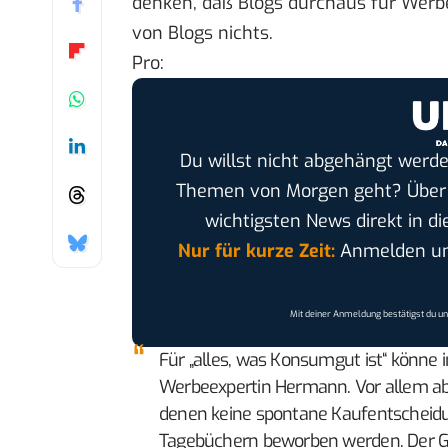
denken, daß Blogs durchaus für Werb
von Blogs nichts.
Pro:
Du willst nicht abgehängt werde
Themen von Morgen geht? Übe
wichtigsten News direkt in di
Nur für kurze Zeit:
Anmelden und
Mit deiner Anmeldung bestätigst du u
Für „alles, was Konsumgut ist“ könne
Werbeexpertin Hermann. Vor allem abe
denen keine spontane Kaufentscheidun
Tagebüchern beworben werden. Der G