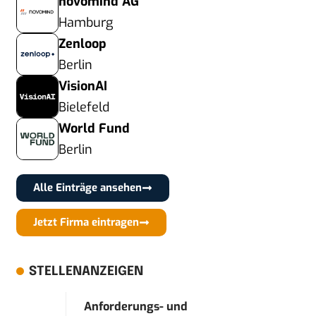
novomind AG
Hamburg
Zenloop
Berlin
VisionAI
Bielefeld
World Fund
Berlin
Alle Einträge ansehen
Jetzt Firma eintragen
STELLENANZEIGEN
Anforderungs- und