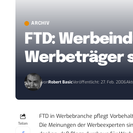
ARCHIV
FTD: Werbeindu
Werbeträger 
von
Robert Basic
Veröffentlicht: 27. Feb. 2006
Akt
FTD in
Werbebranche pflegt Vorbehal
Teilen
Die Meinungen der Werbeexperten sind 