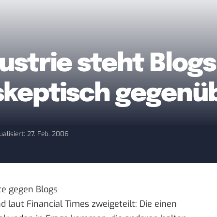
strie steht Blogs
skeptisch gegenü
ualisiert: 27. Feb. 2006
te gegen Blogs
laut Financial Times zweigeteilt: Die einen