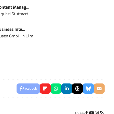
Content Manag...
rg bei Stuttgart
siness Inte...
ausen GmbH
in
Ulm
Facebook
Folgen