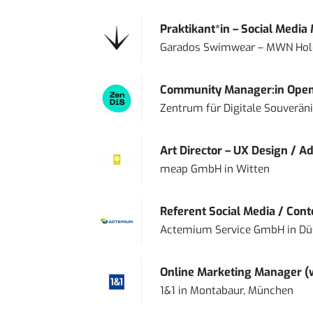
Praktikant*in – Social Media
Garados Swimwear – MWN Ho
Community Manager:in Open
Zentrum für Digitale Souveränit
Art Director – UX Design / Ad
meap GmbH
in
Witten
Referent Social Media / Con
Actemium Service GmbH
in
Dü
Online Marketing Manager 
1&1
in
Montabaur, München