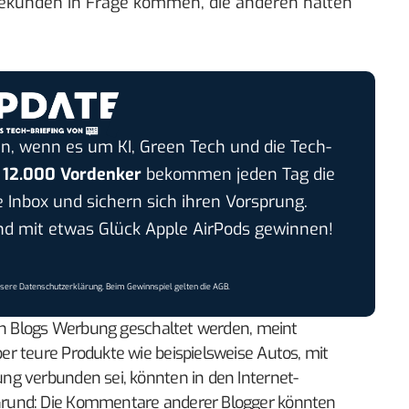
ekunden in Frage kommen, die anderen halten
n, wenn es um KI, Green Tech und die Tech-
r
12.000 Vordenker
bekommen jeden Tag die
e Inbox und sichern sich ihren Vorsprung.
 mit etwas Glück Apple AirPods gewinnen!
nsere
Datenschutzerklärung
. Beim Gewinnspiel gelten die
AGB
.
 in Blogs Werbung geschaltet werden, meint
r teure Produkte wie beispielsweise Autos, mit
g verbunden sei, könnten in den Internet-
rund: Die Kommentare anderer Blogger könnten