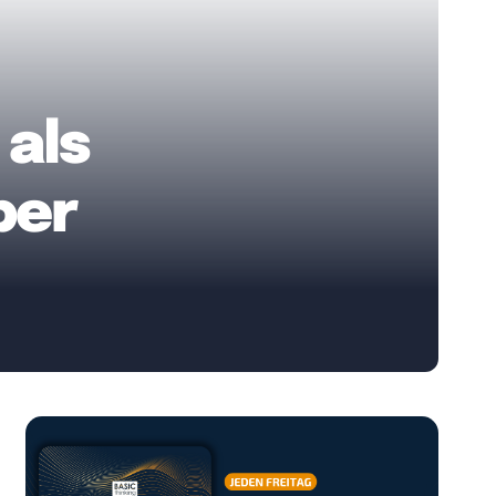
 als
ber