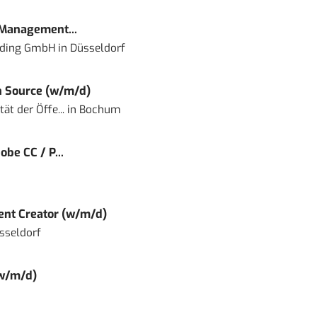
 Management...
lding GmbH
in
Düsseldorf
 Source (w/m/d)
ät der Öffe...
in
Bochum
obe CC / P...
tent Creator (w/m/d)
sseldorf
(w/m/d)