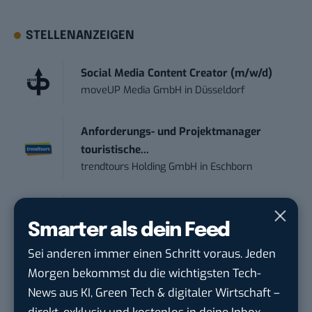
STELLENANZEIGEN
Social Media Content Creator (m/w/d)
moveUP Media GmbH
in
Düsseldorf
Anforderungs- und Projektmanager
touristische...
trendtours Holding GmbH
in
Eschborn
Editorial Prompt Engineer (m/w/d)
Motor Presse Verlagsgesellschaft mbH
in
Smarter als dein Feed
Stuttgart
Sei anderen immer einen Schritt voraus. Jeden
Morgen bekommst du die wichtigsten Tech-
PR & Social Media Coordinator (m/w/d)
News aus KI, Green Tech & digitaler Wirtschaft –
Tropical Island Holding GmbH
in
Krausnick-
direkt, exklusiv und kostenlos in deine Inbox.