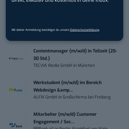
Groß Wasse...
Working Student Digital Learning – R&D
Pr...
Mit deiner Anmeldung bestätigst du unsere
Datenschutzerklärung
.
Brainlab
in
Munich
Contentmanager (m/w/d) in Teilzeit (25-
30 Std.)
TECVIA Media GmbH
in
München
Werkstudent (m/w/d) im Bereich
Webdesign &amp...
ALFIX GmbH
in
Großschirma bei Freiberg
Mitarbeiter (m/w/d) Customer
Engagement / Soc...
BBBank eG
in
Berlin, Frankfurt am Main,