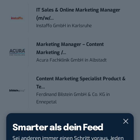
IT Sales & Online Marketing Manager
(m/w/...
Instaffo GmbH
in
Karlsruhe
Marketing Manager – Content
Marketing /...
Acura Fachklinik GmbH
in
Albstadt
Content Marketing Specialist Product &
Te...
Ferdinand Bilstein GmbH & Co. KG
in
Ennepetal
Social Media Manager / Content Creator
Smarter als dein Feed
(m/w/d)
Dr. Meyer & Meyer-Peteaux New Media
Sei anderen immer einen Schritt voraus. Jeden