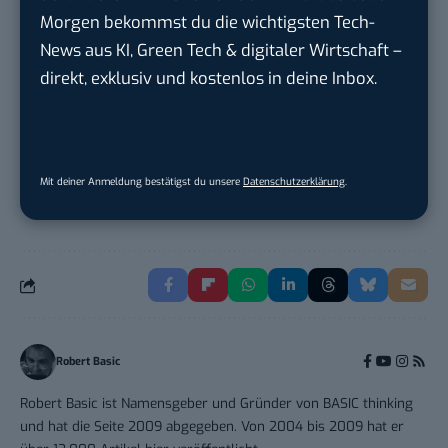
Compa...
in
Rastede
Morgen bekommst du die wichtigsten Tech-
News aus KI, Green Tech & digitaler Wirtschaft –
Social Media Specialist (w/m/d)
direkt, exklusiv und kostenlos in deine Inbox.
Personalwerk GmbH
in
Karben
Content Creator (m/w/d)
OAS AG
in
Bremen
Mit deiner Anmeldung bestätigst du unsere
Datenschutzerklärung
.
Robert Basic
Robert Basic ist Namensgeber und Gründer von BASIC thinking
und hat die Seite 2009 abgegeben. Von 2004 bis 2009 hat er